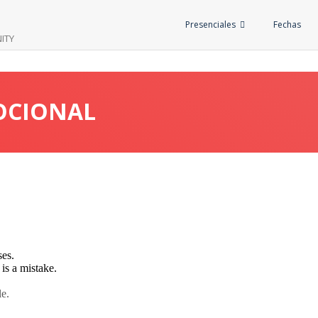
Presenciales
Fechas
ITY
OCIONAL
QqT-tFbu-lw2rx0ME25baiRsuQC98vxMs6Ba7zozk-Qw/viewform?embedded=true