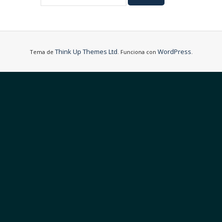
Think Up Themes Ltd
WordPress
Tema de
. Funciona con
.