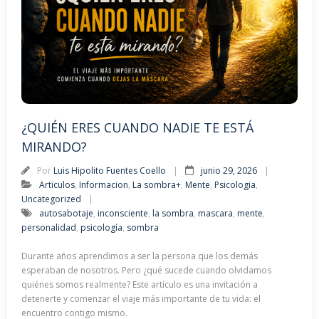
¿QUIÉN ERES CUANDO NADIE TE ESTÁ
MIRANDO?
Por
Luis Hipolito Fuentes Coello
junio 29, 2026
Articulos
,
Informacion
,
La sombra+
,
Mente
,
Psicologia
,
Uncategorized
autosabotaje
,
inconsciente
,
la sombra
,
mascara
,
mente
,
personalidad
,
psicología
,
sombra
Durante años aprendimos a ser la persona que los demás
esperaban de nosotros. Pero ¿qué sucede cuando olvidamos
quiénes somos realmente? Este artículo es una invitación a
detenerte y comenzar el viaje más importante de tu vida: el
encuentro contigo mismo.