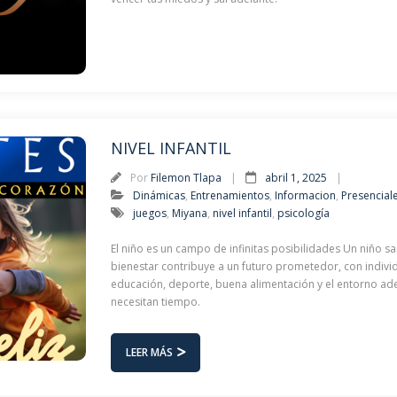
NIVEL INFANTIL
Por
Filemon Tlapa
abril 1, 2025
Dinámicas
,
Entrenamientos
,
Informacion
,
Presencial
juegos
,
Miyana
,
nivel infantil
,
psicología
El niño es un campo de infinitas posibilidades Un niño sa
bienestar contribuye a un futuro prometedor, con indivi
educación, deporte, buena alimentación y el entorno ade
necesitan tiempo.
LEER MÁS