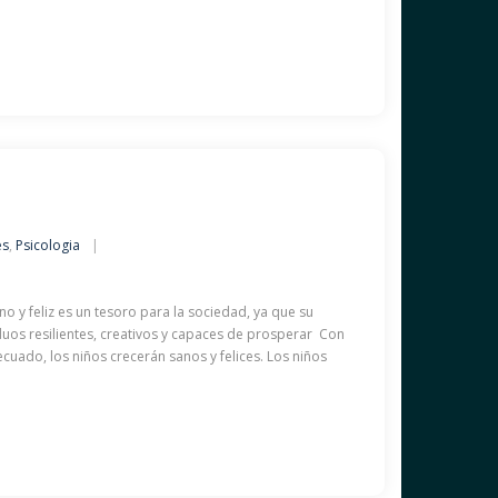
es
,
Psicologia
no y feliz es un tesoro para la sociedad, ya que su
duos resilientes, creativos y capaces de prosperar Con
cuado, los niños crecerán sanos y felices. Los niños