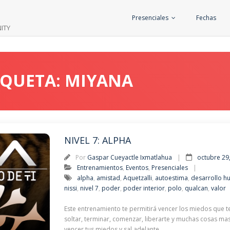
Presenciales
Fechas
ITY
IQUETA: MIYANA
NIVEL 7: ALPHA
Por
Gaspar Cueyactle Ixmatlahua
octubre 29
Entrenamientos
,
Eventos
,
Presenciales
alpha
,
amistad
,
Aquetzalli
,
autoestima
,
desarrollo 
nissi
,
nivel 7
,
poder
,
poder interior
,
polo
,
qualcan
,
valor
Este entrenamiento te permitirá vencer los miedos que t
soltar, terminar, comenzar, liberarte y muchas cosas mas.
vencer tus miedos y sal adelante.