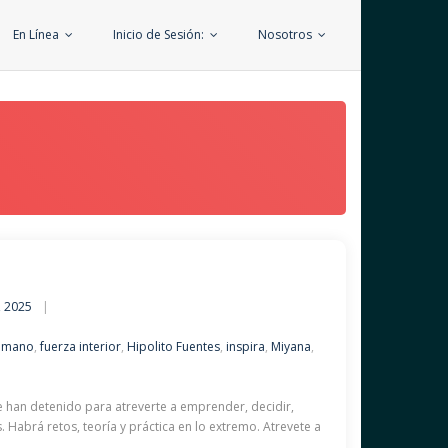
En Línea
Inicio de Sesión:
Nosotros
, 2025
humano
,
fuerza interior
,
Hipolito Fuentes
,
inspira
,
Miyana
,
e han detenido para atreverte a emprender, decidir,
 Habrá retos, teoría y práctica en lo extremo. Atrevete a