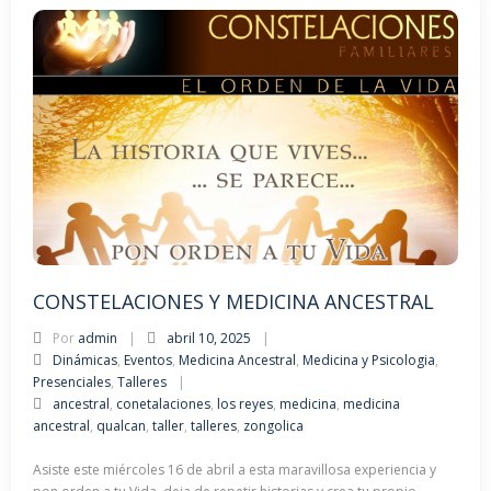
CONSTELACIONES Y MEDICINA ANCESTRAL
Por
admin
abril 10, 2025
Dinámicas
,
Eventos
,
Medicina Ancestral
,
Medicina y Psicologia
,
Presenciales
,
Talleres
ancestral
,
conetalaciones
,
los reyes
,
medicina
,
medicina
ancestral
,
qualcan
,
taller
,
talleres
,
zongolica
Asiste este miércoles 16 de abril a esta maravillosa experiencia y