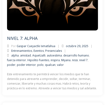
NIVEL 7: ALPHA
Por
Gaspar Cueyactle Ixmatlahua
octubre 29, 2025
Entrenamientos
,
Eventos
,
Presenciales
alpha
,
amistad
,
Aquetzalli
,
autoestima
,
desarrollo humano
,
fuerza interior
,
Hipolito Fuentes
,
inspira
,
Miyana
,
nissi
,
nivel 7
,
poder
,
poder interior
,
polo
,
qualcan
,
valor
Este entrenamiento te permitirá vencer los miedos que te han
detenido para atreverte a emprender, decidir, soltar, terminar,
comenzar, liberarte y muchas cosas mas. Habrá retos, teoría y
práctica en lo extremo. Atrevete a vencer tus miedos y sal adelante.