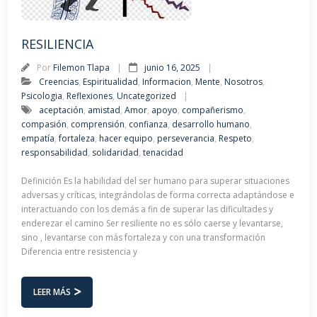
RESILIENCIA
Por
Filemon Tlapa
junio 16, 2025
Creencias
,
Espiritualidad
,
Informacion
,
Mente
,
Nosotros
,
Psicologia
,
Reflexiones
,
Uncategorized
aceptación
,
amistad
,
Amor
,
apoyo
,
compañerismo
,
compasión
,
comprensión
,
confianza
,
desarrollo humano
,
empatía
,
fortaleza
,
hacer equipo
,
perseverancia
,
Respeto
,
responsabilidad
,
solidaridad
,
tenacidad
Definición Es la habilidad del ser humano para superar situaciones
adversas y críticas, integrándolas de forma correcta adaptándose e
interactuando con los demás a fin de superar las dificultades y
enderezar el camino Ser resiliente no es sólo caerse y levantarse,
sino , levantarse con más fortaleza y con una transformación
Diferencia entre resistencia y
LEER MÁS