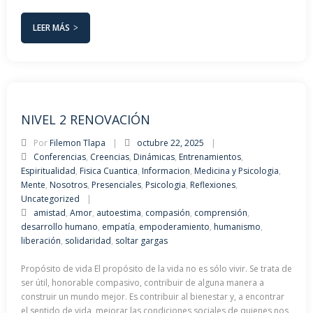
LEER MÁS
NIVEL 2 RENOVACIÓN
Por
Filemon Tlapa
octubre 22, 2025
Conferencias
,
Creencias
,
Dinámicas
,
Entrenamientos
,
Espiritualidad
,
Fisica Cuantica
,
Informacion
,
Medicina y Psicologia
,
Mente
,
Nosotros
,
Presenciales
,
Psicologia
,
Reflexiones
,
Uncategorized
amistad
,
Amor
,
autoestima
,
compasión
,
comprensión
,
desarrollo humano
,
empatía
,
empoderamiento
,
humanismo
,
liberación
,
solidaridad
,
soltar gargas
Propósito de vida El propósito de la vida no es sólo vivir. Se trata de
ser útil, honorable compasivo, contribuir de alguna manera a
construir un mundo mejor. Es contribuir al bienestar y, a encontrar
el sentido de vida, mejorar las condiciones sociales de quienes nos