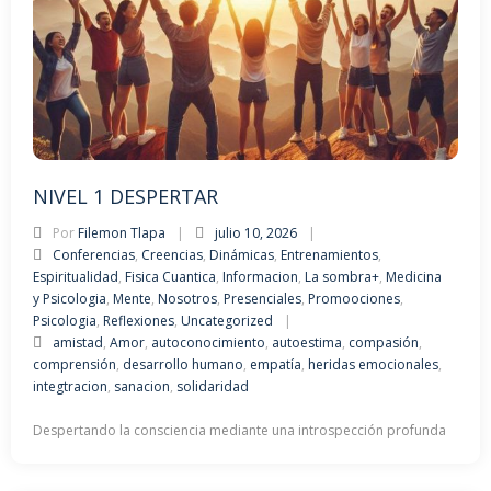
NIVEL 1 DESPERTAR
Por
Filemon Tlapa
julio 10, 2026
Conferencias
,
Creencias
,
Dinámicas
,
Entrenamientos
,
Espiritualidad
,
Fisica Cuantica
,
Informacion
,
La sombra+
,
Medicina
y Psicologia
,
Mente
,
Nosotros
,
Presenciales
,
Promoociones
,
Psicologia
,
Reflexiones
,
Uncategorized
amistad
,
Amor
,
autoconocimiento
,
autoestima
,
compasión
,
comprensión
,
desarrollo humano
,
empatía
,
heridas emocionales
,
integtracion
,
sanacion
,
solidaridad
Despertando la consciencia mediante una introspección profunda