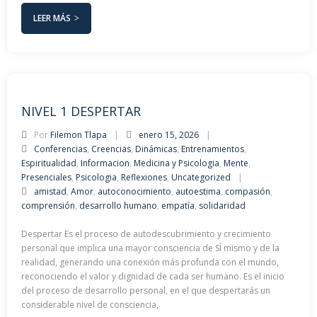
LEER MÁS
NIVEL 1 DESPERTAR
Por
Filemon Tlapa
enero 15, 2026
Conferencias
,
Creencias
,
Dinámicas
,
Entrenamientos
,
Espiritualidad
,
Informacion
,
Medicina y Psicologia
,
Mente
,
Presenciales
,
Psicologia
,
Reflexiones
,
Uncategorized
amistad
,
Amor
,
autoconocimiento
,
autoestima
,
compasión
,
comprensión
,
desarrollo humano
,
empatía
,
solidaridad
Despertar Es el proceso de autodescubrimiento y crecimiento
personal que implica una mayor consciencia de SÍ mismo y de la
realidad, generando una conexión más profunda con el mundo,
reconociendo el valor y dignidad de cada ser humano. Es el inicio
del proceso de desarrollo personal, en el que despertarás un
considerable nivel de consciencia,