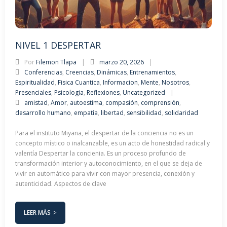
NIVEL 1 DESPERTAR
Por
Filemon Tlapa
marzo 20, 2026
Conferencias
,
Creencias
,
Dinámicas
,
Entrenamientos
,
Espiritualidad
,
Fisica Cuantica
,
Informacion
,
Mente
,
Nosotros
,
Presenciales
,
Psicologia
,
Reflexiones
,
Uncategorized
amistad
,
Amor
,
autoestima
,
compasión
,
comprensión
,
desarrollo humano
,
empatía
,
libertad
,
sensibilidad
,
solidaridad
Para el instituto Miyana, el despertar de la conciencia no es un
concepto místico o inalcanzable, es un acto de honestidad radical y
valentía Despertar la concienia. Es un proceso profundo de
transformación interior y autoconocimiento, en el que se deja de
vivir en automático para vivir con mayor presencia, conexión y
autenticidad. Aspectos de clave
LEER MÁS