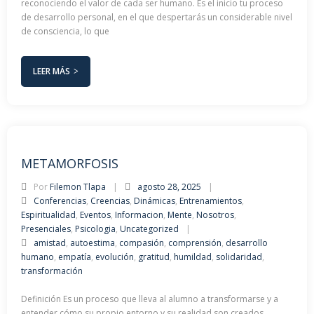
reconociendo el valor de cada ser humano. Es el inicio tu proceso
de desarrollo personal, en el que despertarás un considerable nivel
de consciencia, lo que
LEER MÁS
METAMORFOSIS
Por
Filemon Tlapa
agosto 28, 2025
Conferencias
,
Creencias
,
Dinámicas
,
Entrenamientos
,
Espiritualidad
,
Eventos
,
Informacion
,
Mente
,
Nosotros
,
Presenciales
,
Psicologia
,
Uncategorized
amistad
,
autoestima
,
compasión
,
comprensión
,
desarrollo
humano
,
empatía
,
evolución
,
gratitud
,
humildad
,
solidaridad
,
transformación
Definición Es un proceso que lleva al alumno a transformarse y a
entender cómo su propio entorno y su realidad son creados,