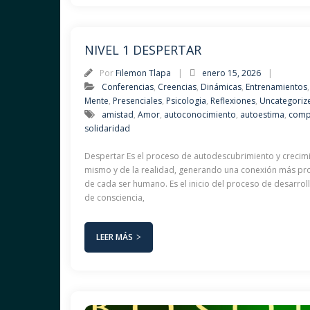
NIVEL 1 DESPERTAR
Por
Filemon Tlapa
enero 15, 2026
Conferencias
,
Creencias
,
Dinámicas
,
Entrenamientos
Mente
,
Presenciales
,
Psicologia
,
Reflexiones
,
Uncategoriz
amistad
,
Amor
,
autoconocimiento
,
autoestima
,
comp
solidaridad
Despertar Es el proceso de autodescubrimiento y crecimi
mismo y de la realidad, generando una conexión más pro
de cada ser humano. Es el inicio del proceso de desarrol
de consciencia,
LEER MÁS