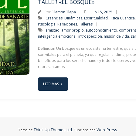
TALLER «EL BOSQUE»
Por
Filemon Tlapa
julio 15, 2025
Creencias
,
Dinámicas
,
Espiritualidad
,
Fisica Cuantica
Psicologia
,
Reflexiones
,
Talleres
amistad
,
amor propio
,
autoconocimiento
,
comprens
inteligencia emocional
,
introspección
,
misión de vida
,
sa
Definición Un bosque es un ecosistema terrestre, que al
son vitales para el planeta, ya que regulan el clima, pr
beneficios para los seres humanos y todos los seres vi
representamos
LEER MÁS
Think Up Themes Ltd
WordPress
Tema de
. Funciona con
.