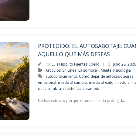
PROTEGIDO: EL AUTOSABOTAJE: CUA
AQUELLO QUE MÁS DESEAS
Por
Luis Hipolito Fuentes Coello
julio 28, 202
Articulos
,
En Línea
,
La sombra+
,
Mente
,
Psicologia
autoconocimiento
,
Cómo dejar de autosabotearse
,
emocional
,
miedo al cambio
,
miedo al éxito
,
miedo al fr
de la sombra
,
resistencia al cambio
No hay extracto porque es una entrada protegida.