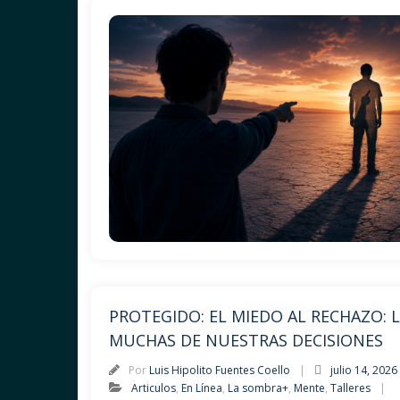
PROTEGIDO: EL MIEDO AL RECHAZO: L
MUCHAS DE NUESTRAS DECISIONES
Por
Luis Hipolito Fuentes Coello
julio 14, 2026
Articulos
,
En Línea
,
La sombra+
,
Mente
,
Talleres