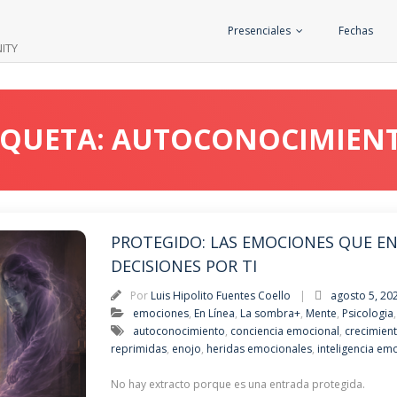
Presenciales
Fechas
ITY
TIQUETA: AUTOCONOCIMIEN
PROTEGIDO: LAS EMOCIONES QUE 
DECISIONES POR TI
Por
Luis Hipolito Fuentes Coello
agosto 5, 20
emociones
,
En Línea
,
La sombra+
,
Mente
,
Psicologia
autoconocimiento
,
conciencia emocional
,
crecimien
reprimidas
,
enojo
,
heridas emocionales
,
inteligencia em
No hay extracto porque es una entrada protegida.