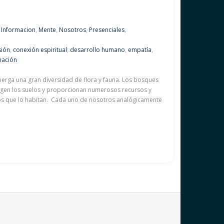
,
Informacion
,
Mente
,
Nosotros
,
Presenciales
,
ión
,
conexión espiritual
,
desarrollo humano
,
empatía
,
nación
berga una gran diversidad de flora y fauna. Los bosques
otegen los suelos y proporcionan numerosos recursos y
vos que lo habitan. Cada uno de nosotros analógicamente