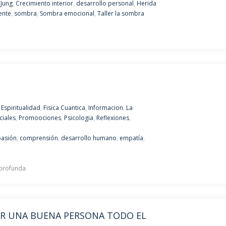
 Jung
,
Crecimiento interior
,
desarrollo personal
,
Herida
ente
,
sombra
,
Sombra emocional
,
Taller la sombra
,
Espiritualidad
,
Fisica Cuantica
,
Informacion
,
La
ciales
,
Promoociones
,
Psicologia
,
Reflexiones
,
asión
,
comprensión
,
desarrollo humano
,
empatía
,
 profunda
ER UNA BUENA PERSONA TODO EL