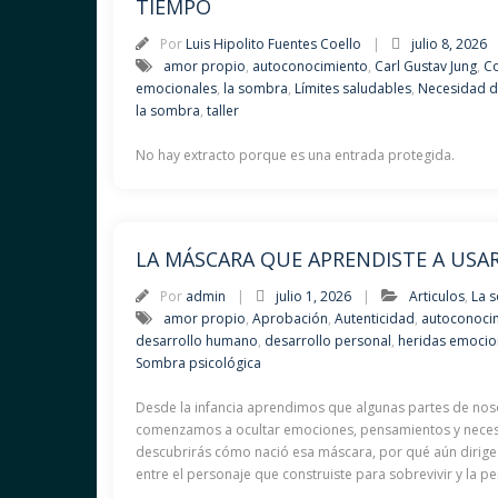
TIEMPO
Por
Luis Hipolito Fuentes Coello
julio 8, 2026
amor propio
,
autoconocimiento
,
Carl Gustav Jung
,
Co
emocionales
,
la sombra
,
Límites saludables
,
Necesidad d
la sombra
,
taller
No hay extracto porque es una entrada protegida.
LA MÁSCARA QUE APRENDISTE A USA
Por
admin
julio 1, 2026
Articulos
,
La 
amor propio
,
Aprobación
,
Autenticidad
,
autoconoci
desarrollo humano
,
desarrollo personal
,
heridas emocio
Sombra psicológica
Desde la infancia aprendimos que algunas partes de noso
comenzamos a ocultar emociones, pensamientos y necesid
descubrirás cómo nació esa máscara, por qué aún dirige
entre el personaje que construiste para sobrevivir y la 