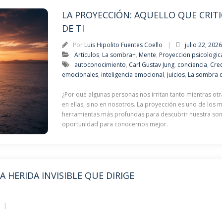
LA PROYECCIÓN: AQUELLO QUE CRIT
DE TI
Por
Luis Hipolito Fuentes Coello
julio 22, 202
Articulos
,
La sombra+
,
Mente
,
Proyeccion psicologic
autoconocimiento
,
Carl Gustav Jung
,
conciencia
,
Crec
emocionales
,
inteligencia emocional
,
juicios
,
La sombra 
¿Por qué algunas personas nos irritan tanto mientras otr
en ellas, sino en nosotros. La proyección es uno de lo
herramientas más profundas para descubrir nuestra som
oportunidad para conocernos mejor.
A HERIDA INVISIBLE QUE DIRIGE