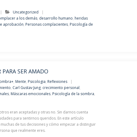
Uncategorized
mplacer a los demás
,
desarrollo humano
,
heridas
e aprobación
,
Personas complacientes
,
Psicología de
R PARA SER AMADO
sombra+
,
Mente
,
Psicologia
,
Reflexiones
miento
,
Carl Gustav Jung
,
crecimiento personal
,
nales
,
Máscaras emocionales
,
Psicología de la sombra
,
tros eran aceptadas y otras no. Sin darnos cuenta
ades para sentirnos queridos. En este artículo
 muchas de tus decisiones y cómo empezar a distinguir
persona que realmente eres.