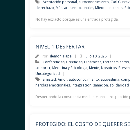
Aceptación personal
,
autoconocimiento
,
Carl Gustav
de rechazo
,
Máscaras emocionales
,
Miedo a no ser sufici
No hay extracto porque es una entrada protegida.
NIVEL 1 DESPERTAR
Por
Filemon Tlapa
julio 10, 2026
Conferencias
,
Creencias
,
Dinámicas
,
Entrenamientos
sombra+
,
Medicina y Psicologia
,
Mente
,
Nosotros
,
Presen
Uncategorized
amistad
,
Amor
,
autoconocimiento
,
autoestima
,
comp
heridas emocionales
,
integtracion
,
sanacion
,
solidaridad
Despertando la consciencia mediante una introspección
PROTEGIDO: EL COSTO DE QUERER S