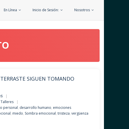
En Línea
Inicio de Sesión:
Nosotros
TO
ENTERRASTE SIGUEN TOMANDO
26
,
Talleres
to personal
,
desarrollo humano
,
emociones
ocional
,
miedo
,
Sombra emocional
,
tristeza
,
vergüenza