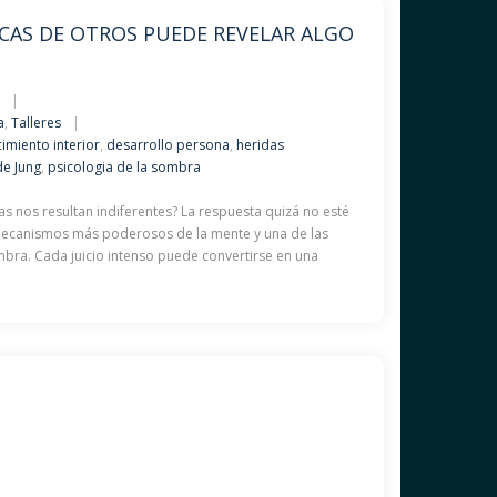
ICAS DE OTROS PUEDE REVELAR ALGO
6
a
,
Talleres
imiento interior
,
desarrollo persona
,
heridas
de Jung
,
psicologia de la sombra
as nos resultan indiferentes? La respuesta quizá no esté
s mecanismos más poderosos de la mente y una de las
bra. Cada juicio intenso puede convertirse en una