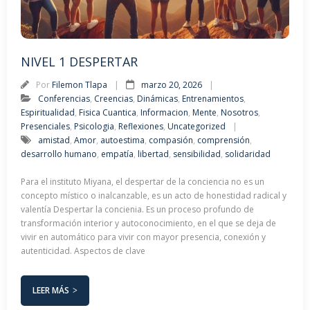
NIVEL 1 DESPERTAR
Por
Filemon Tlapa
marzo 20, 2026
Conferencias
,
Creencias
,
Dinámicas
,
Entrenamientos
,
Espiritualidad
,
Fisica Cuantica
,
Informacion
,
Mente
,
Nosotros
,
Presenciales
,
Psicologia
,
Reflexiones
,
Uncategorized
amistad
,
Amor
,
autoestima
,
compasión
,
comprensión
,
desarrollo humano
,
empatía
,
libertad
,
sensibilidad
,
solidaridad
Para el instituto Miyana, el despertar de la conciencia no es un
concepto místico o inalcanzable, es un acto de honestidad radical y
valentía Despertar la concienia. Es un proceso profundo de
transformación interior y autoconocimiento, en el que se deja de
vivir en automático para vivir con mayor presencia, conexión y
autenticidad. Aspectos de clave
LEER MÁS