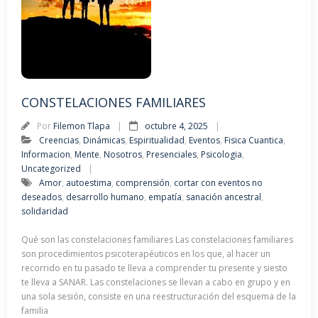
CONSTELACIONES FAMILIARES
Por
Filemon Tlapa
octubre 4, 2025
Creencias
,
Dinámicas
,
Espiritualidad
,
Eventos
,
Fisica Cuantica
,
Informacion
,
Mente
,
Nosotros
,
Presenciales
,
Psicologia
,
Uncategorized
Amor
,
autoestima
,
comprensión
,
cortar con eventos no
deseados
,
desarrollo humano
,
empatía
,
sanación ancestral
,
solidaridad
Qué son las constelaciones familiares Las constelaciones familiares
son procedimientos psicoterapéuticos en los que, al hacer un
recorrido en tu pasado te lleva a comprender tu presente y siesto
te lleva a SANAR. Las constelaciones se llevan a cabo en grupo y en
una sola sesión, consiste en una reestructuración del esquema de la
familia