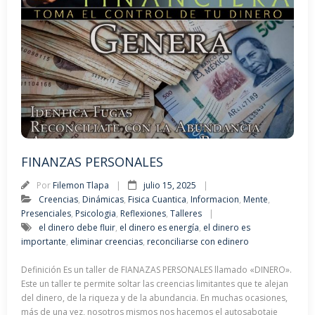
FINANZAS PERSONALES
Por
Filemon Tlapa
julio 15, 2025
Creencias
,
Dinámicas
,
Fisica Cuantica
,
Informacion
,
Mente
,
Presenciales
,
Psicologia
,
Reflexiones
,
Talleres
el dinero debe fluir
,
el dinero es energía
,
el dinero es
importante
,
eliminar creencias
,
reconciliarse con edinero
Definición Es un taller de FIANAZAS PERSONALES llamado «DINERO».
Este un taller te permite soltar las creencias limitantes que te alejan
del dinero, de la riqueza y de la abundancia. En muchas ocasiones,
más de una vez, nosotros mismos nos hacemos el autosabotaje