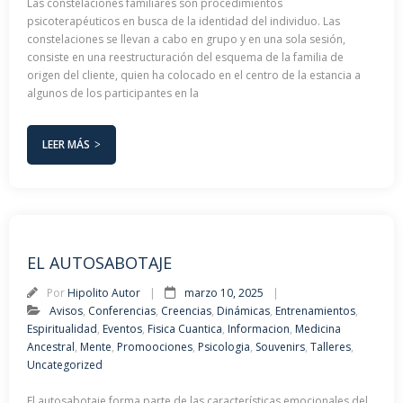
Las constelaciones familiares son procedimientos
psicoterapéuticos en busca de la identidad del individuo. Las
constelaciones se llevan a cabo en grupo y en una sola sesión,
consiste en una reestructuración del esquema de la familia de
origen del cliente, quien ha colocado en el centro de la estancia a
algunos de los participantes en la
LEER MÁS
EL AUTOSABOTAJE
Por
Hipolito Autor
marzo 10, 2025
Avisos
,
Conferencias
,
Creencias
,
Dinámicas
,
Entrenamientos
,
Espiritualidad
,
Eventos
,
Fisica Cuantica
,
Informacion
,
Medicina
Ancestral
,
Mente
,
Promoociones
,
Psicologia
,
Souvenirs
,
Talleres
,
Uncategorized
El autosabotaje forma parte de las características emocionales del