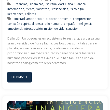
Creencias
,
Dinámicas
,
Espiritualidad
,
Fisica Cuantica
,
Informacion
,
Mente
,
Nosotros
,
Presenciales
,
Psicologia
,
Reflexiones
,
Talleres
amistad
,
amor propio
,
autoconocimiento
,
comprensión
,
conexión espiritual
,
desarrollo humano
,
empatía
,
inteligencia
emocional
,
introspección
,
misión de vida
,
sanación
Definición Un bosque es un ecosistema terrestre, que alberga una
gran diversidad de flora y fauna. Los bosques son vitales para el
planeta, ya que regulan el clima, protegen los suelos y
proporcionan numerosos recursos y beneficios para los seres
humanos y todos los seres vivos que lo habitan. Cada uno de
nosotros analógicamente representamos
LEER MÁS