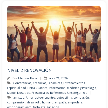
NIVEL 2 RENOVACIÓN
Por
Filemon Tlapa
abril 21, 2026
Conferencias
,
Creencias
,
Dinámicas
,
Entrenamientos
,
Espiritualidad
,
Fisica Cuantica
,
Informacion
,
Medicina y Psicologia
,
Mente
,
Nosotros
,
Presenciales
,
Reflexiones
,
Uncategorized
amistad
,
Amor
,
autoencuentro
,
autoestima
,
compasión
,
comprensión
,
desarrollo humano
,
empatía
,
empodera
,
empoderamiento
,
fortaleza
,
sanación