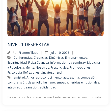
NIVEL 1 DESPERTAR
Por
Filemon Tlapa
julio 10, 2026
Conferencias
,
Creencias
,
Dinámicas
,
Entrenamientos
,
Espiritualidad
,
Fisica Cuantica
,
Informacion
,
La sombra+
,
Medicina
y Psicologia
,
Mente
,
Nosotros
,
Presenciales
,
Promoociones
,
Psicologia
,
Reflexiones
,
Uncategorized
amistad
,
Amor
,
autoconocimiento
,
autoestima
,
compasión
,
comprensión
,
desarrollo humano
,
empatía
,
heridas emocionales
,
integtracion
,
sanacion
,
solidaridad
Despertando la consciencia mediante una introspección profunda