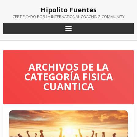
Saltar
Hipolito Fuentes
al
contenido
CERTIFICADO POR LA INTERNATIONAL COACHING COMMUNITY
ARCHIVOS DE LA
CATEGORÍA FISICA
CUANTICA