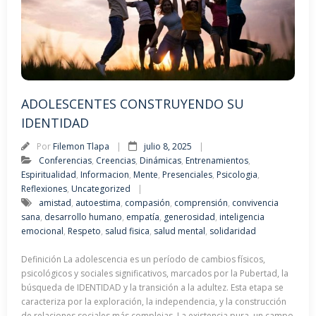
ADOLESCENTES CONSTRUYENDO SU
IDENTIDAD
Por
Filemon Tlapa
julio 8, 2025
Conferencias
,
Creencias
,
Dinámicas
,
Entrenamientos
,
Espiritualidad
,
Informacion
,
Mente
,
Presenciales
,
Psicologia
,
Reflexiones
,
Uncategorized
amistad
,
autoestima
,
compasión
,
comprensión
,
convivencia
sana
,
desarrollo humano
,
empatía
,
generosidad
,
inteligencia
emocional
,
Respeto
,
salud fisica
,
salud mental
,
solidaridad
Definición La adolescencia es un período de cambios físicos,
psicológicos y sociales significativos, marcados por la Pubertad, la
búsqueda de IDENTIDAD y la transición a la adultez. Esta etapa se
caracteriza por la exploración, la independencia, y la construcción
de relaciones sociales más complejas. La existencia pura, un campo