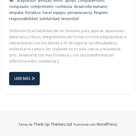
aceptación
,
amistad
,
Amor
,
apoyo
,
compañerismo
,
compasión
,
comprensión
,
confianza
,
desarrollo humano
,
empatía
,
fortaleza
,
hacer equipo
,
perseverancia
,
Respeto
,
responsabilidad
,
solidaridad
,
tenacidad
Definición Es la habilidad del ser humano para superar situaciones
adversas y críticas, integrándolas de forma correcta adaptándose e
interactuando con los demás a fin de superar las dificultades y
enderezar el camino Ser resiliente no es sólo caerse y levantarse,
sino , levantarse con más fortaleza y con una transformación
Diferencia entre resistencia y
LEER MÁS
Think Up Themes Ltd
WordPress
Tema de
. Funciona con
.