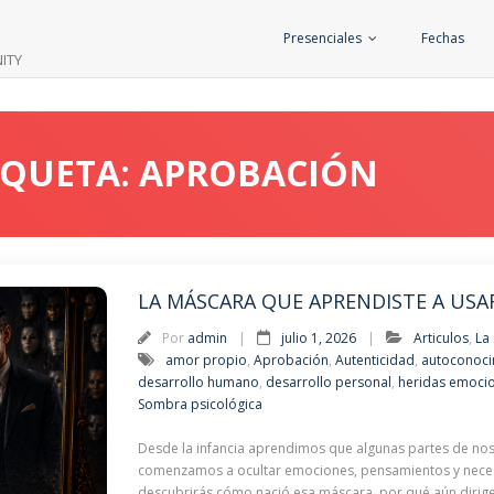
Presenciales
Fechas
ITY
TIQUETA: APROBACIÓN
LA MÁSCARA QUE APRENDISTE A USA
Por
admin
julio 1, 2026
Articulos
,
La
amor propio
,
Aprobación
,
Autenticidad
,
autoconoci
desarrollo humano
,
desarrollo personal
,
heridas emoci
Sombra psicológica
Desde la infancia aprendimos que algunas partes de nos
comenzamos a ocultar emociones, pensamientos y necesi
descubrirás cómo nació esa máscara, por qué aún dirige