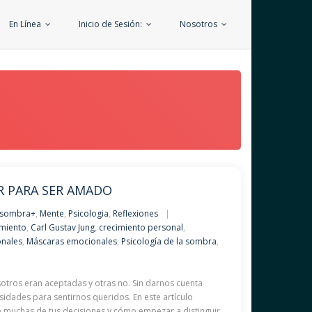
En Línea
Inicio de Sesión:
Nosotros
R PARA SER AMADO
 sombra+
,
Mente
,
Psicologia
,
Reflexiones
miento
,
Carl Gustav Jung
,
crecimiento personal
,
onales
,
Máscaras emocionales
,
Psicología de la sombra
,
otros eran aceptadas y otras no. Sin darnos cuenta
dades para sentirnos queridos. En este artículo
 muchas de tus decisiones y cómo empezar a distinguir