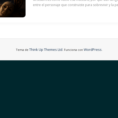
entre el personaje que construiste para sobrevivir y la 
Think Up Themes Ltd
WordPress
Tema de
. Funciona con
.